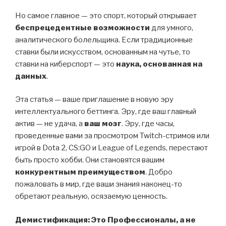
Но самое главное — это спорт, который открывает
беспрецедентные возможности
для умного,
аналитического болельщика. Если традиционные
ставки были искусством, основанным на чутье, то
ставки на киберспорт — это
наука, основанная на
данных
.
Эта статья — ваше приглашение в новую эру
интеллектуального беттинга. Эру, где ваш главный
актив — не удача, а
ваш мозг
. Эру, где часы,
проведенные вами за просмотром Twitch-стримов или
игрой в Dota 2, CS:GO и League of Legends, перестают
быть просто хобби. Они становятся вашим
конкурентным преимуществом
. Добро
пожаловать в мир, где ваши знания наконец-то
обретают реальную, осязаемую ценность.
Демистификация: Это Профессионалы, а не