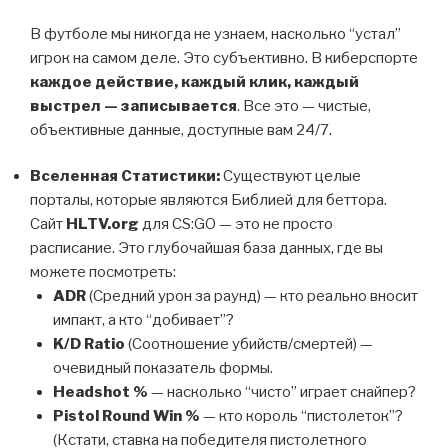
В футболе мы никогда не узнаем, насколько “устал”
игрок на самом деле. Это субъективно. В киберспорте
каждое действие, каждый клик, каждый
выстрел — записывается
. Все это — чистые,
объективные данные, доступные вам 24/7.
Вселенная Статистики:
Существуют целые
порталы, которые являются Библией для беттора.
Сайт
HLTV.org
для CS:GO — это не просто
расписание. Это глубочайшая база данных, где вы
можете посмотреть:
ADR
(Средний урон за раунд) — кто реально вносит
импакт, а кто “добивает”?
K/D Ratio
(Соотношение убийств/смертей) —
очевидный показатель формы.
Headshot %
— насколько “чисто” играет снайпер?
Pistol Round Win %
— кто король “пистолеток”?
(Кстати, ставка на победителя пистолетного