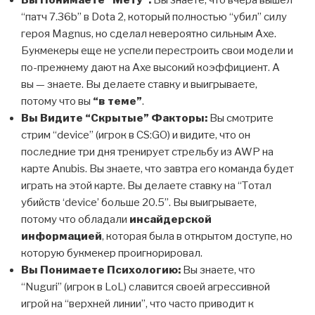
“патч 7.36b” в Dota 2, который полностью “убил” силу
героя Magnus, но сделал невероятно сильным Axe.
Букмекеры еще не успели перестроить свои модели и
по-прежнему дают на Axe высокий коэффициент. А
вы — знаете. Вы делаете ставку и выигрываете,
потому что вы
“в теме”
.
Вы Видите “Скрытые” Факторы:
Вы смотрите
стрим “device” (игрок в CS:GO) и видите, что он
последние три дня тренирует стрельбу из AWP на
карте Anubis. Вы знаете, что завтра его команда будет
играть на этой карте. Вы делаете ставку на “Тотал
убийств ‘device’ больше 20.5”. Вы выигрываете,
потому что обладали
инсайдерской
информацией
, которая была в открытом доступе, но
которую букмекер проигнорировал.
Вы Понимаете Психологию:
Вы знаете, что
“Nuguri” (игрок в LoL) славится своей агрессивной
игрой на “верхней линии”, что часто приводит к