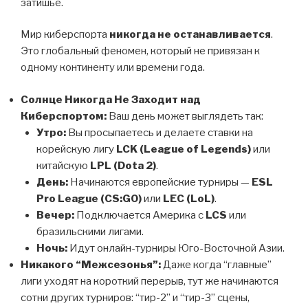
затишье.
Мир киберспорта
никогда не останавливается
.
Это глобальный феномен, который не привязан к
одному континенту или времени года.
Солнце Никогда Не Заходит над
Киберспортом:
Ваш день может выглядеть так:
Утро:
Вы просыпаетесь и делаете ставки на
корейскую лигу
LCK (League of Legends)
или
китайскую
LPL (Dota 2)
.
День:
Начинаются европейские турниры —
ESL
Pro League (CS:GO)
или
LEC (LoL)
.
Вечер:
Подключается Америка с
LCS
или
бразильскими лигами.
Ночь:
Идут онлайн-турниры Юго-Восточной Азии.
Никакого “Межсезонья”:
Даже когда “главные”
лиги уходят на короткий перерыв, тут же начинаются
сотни других турниров: “тир-2” и “тир-3” сцены,