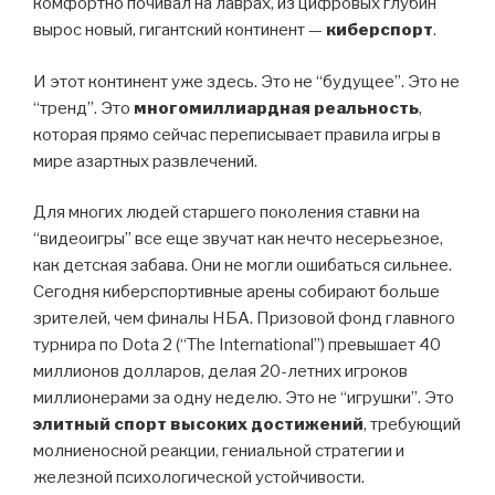
комфортно почивал на лаврах, из цифровых глубин
вырос новый, гигантский континент —
киберспорт
.
И этот континент уже здесь. Это не “будущее”. Это не
“тренд”. Это
многомиллиардная реальность
,
которая прямо сейчас переписывает правила игры в
мире азартных развлечений.
Для многих людей старшего поколения ставки на
“видеоигры” все еще звучат как нечто несерьезное,
как детская забава. Они не могли ошибаться сильнее.
Сегодня киберспортивные арены собирают больше
зрителей, чем финалы НБА. Призовой фонд главного
турнира по Dota 2 (“The International”) превышает 40
миллионов долларов, делая 20-летних игроков
миллионерами за одну неделю. Это не “игрушки”. Это
элитный спорт высоких достижений
, требующий
молниеносной реакции, гениальной стратегии и
железной психологической устойчивости.