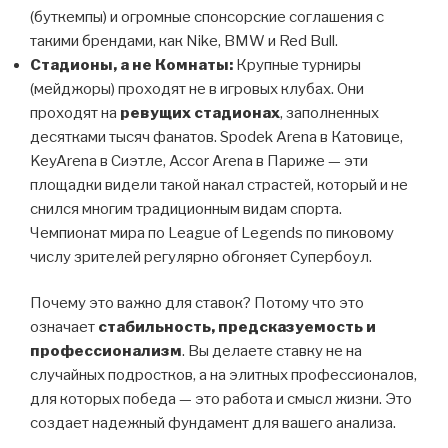
(буткемпы) и огромные спонсорские соглашения с
такими брендами, как Nike, BMW и Red Bull.
Стадионы, а не Комнаты:
Крупные турниры
(мейджоры) проходят не в игровых клубах. Они
проходят на
ревущих стадионах
, заполненных
десятками тысяч фанатов. Spodek Arena в Катовице,
KeyArena в Сиэтле, Accor Arena в Париже — эти
площадки видели такой накал страстей, который и не
снился многим традиционным видам спорта.
Чемпионат мира по League of Legends по пиковому
числу зрителей регулярно обгоняет Супербоул.
Почему это важно для ставок? Потому что это
означает
стабильность, предсказуемость и
профессионализм
. Вы делаете ставку не на
случайных подростков, а на элитных профессионалов,
для которых победа — это работа и смысл жизни. Это
создает надежный фундамент для вашего анализа.