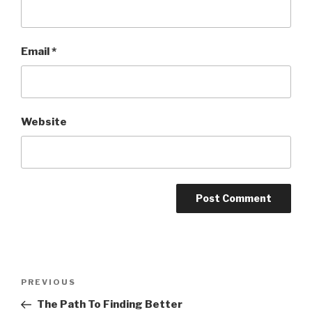
Email
*
Website
Post
PREVIOUS
Previous
navigation
Post
The Path To Finding Better