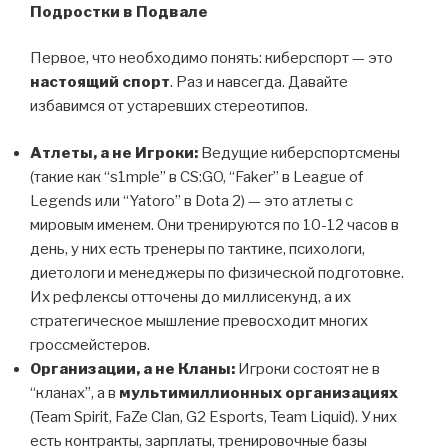
Подростки в Подвале
Первое, что необходимо понять: киберспорт — это
настоящий спорт
. Раз и навсегда. Давайте
избавимся от устаревших стереотипов.
Атлеты, а не Игроки:
Ведущие киберспортсмены
(такие как “s1mple” в CS:GO, “Faker” в League of
Legends или “Yatoro” в Dota 2) — это атлеты с
мировым именем. Они тренируются по 10-12 часов в
день, у них есть тренеры по тактике, психологи,
диетологи и менеджеры по физической подготовке.
Их рефлексы отточены до миллисекунд, а их
стратегическое мышление превосходит многих
гроссмейстеров.
Организации, а не Кланы:
Игроки состоят не в
“кланах”, а в
мультимиллионных организациях
(Team Spirit, FaZe Clan, G2 Esports, Team Liquid). У них
есть контракты, зарплаты, тренировочные базы