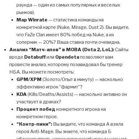
раунда — один из самых популярных и веселых
рынков).
Map Winrate
— статистика команды на
конкретной карте (Nuke, Mirage, Dust 2). Вы видите,
что FaZe Clan имеет 80% побед на Nuke, а их
соперник — 20%? Ваша ставка почти очевидна.
Анализ “Матч-апов” в MOBA (Dota 2, LoL):
Сайты
вроде
Dotabuff
или
Opendota
позволяют вам
провести анализ, которому позавидовал бы тренер
НБА. Вы можете посмотреть:
GPM/XPM
(Золото/Опыт в минуту) — насколько
эффективно игрок “фармит”?
KDA
(Kills/Deaths/Assists) — насколько активно он
участвует в драках?
Процент побед
конкретного игрока на
конкретном герое.
“Контр-пики”:
Вы видите, что команда А взяла
героя Anti-Mage. Вы знаете, что команда Б