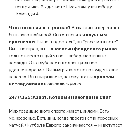
обожает играть через магический урон и у них нет
контр-пика. Вы делаете Live-ставку на победу
Команды А.
Что это означает для вас?
Ваша ставка перестает
быть азартной игрой. Она становится
научным
прогнозом
. Вы не “надеетесь”, вы “рассчитываете”.
Вы — не игрок, вы —
аналитик фондового рынка
,
только вместо акций у вас — киберспортивные
команды. Это глубокое интеллектуальное
удовлетворение. Вы выигрываете не потому, что вам
повезло. Вы выигрываете, потому что вы
провели
исследование
и оказались умнее.
24/7/365: Азарт, Который Никогда Не Спит
Мир традиционного спорта живет циклами. Есть
межсезонье. Есть дни, когда просто нет интересных
матчей. Футбол в Европе заканчивается — и наступает