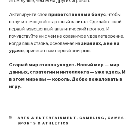
этом лучше, чем 90% других игроков.
Активируйте свой
приветственный бонус
, чтобы
получить мощный стартовый капитал. Сделайте свой
первый, взвешенный, аналитический прогноз. И
почувствуйте ни с чем не сравнимое удовлетворение,
когда ваша ставка, основанная на
знаниях, а не на
удаче
, принесет вам первый выигрыш.
Старый мир ставок уходит. Новый мир — мир
данных, стратегии и интеллекта — уже здесь. И
в этом мире вы — король. Добро пожаловать в
игру.
CATEGORIES
ARTS & ENTERTAINMENT
,
GAMBLING
,
GAMES
,
SPORTS & ATHLETICS