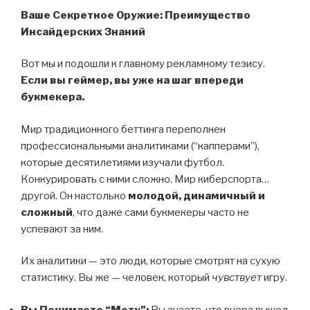
Ваше Секретное Оружие: Преимущество
Инсайдерских Знаний
Вот мы и подошли к главному рекламному тезису.
Если вы геймер, вы уже на шаг впереди
букмекера.
Мир традиционного беттинга переполнен
профессиональными аналитиками (“капперами”),
которые десятилетиями изучали футбол.
Конкурировать с ними сложно. Мир киберспорта…
другой. Он настолько
молодой, динамичный и
сложный
, что даже сами букмекеры часто не
успевают за ним.
Их аналитики — это люди, которые смотрят на сухую
статистику. Вы же — человек, который
чувствует
игру.
Вы Понимаете “Мету”:
Вы знаете, что вчера вышел