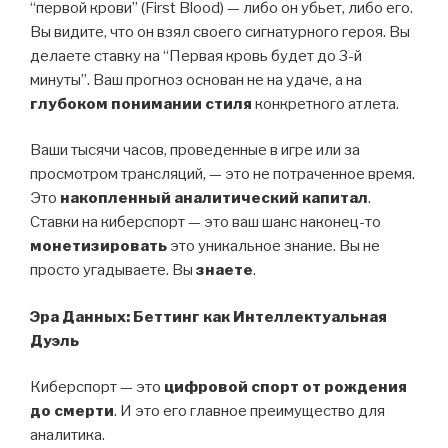
“первой крови” (First Blood) — либо он убьет, либо его.
Вы видите, что он взял своего сигнатурного героя. Вы
делаете ставку на “Первая кровь будет до 3-й
минуты”. Ваш прогноз основан не на удаче, а на
глубоком понимании стиля
конкретного атлета.
Ваши тысячи часов, проведенные в игре или за
просмотром трансляций, — это не потраченное время.
Это
накопленный аналитический капитал
.
Ставки на киберспорт — это ваш шанс наконец-то
монетизировать
это уникальное знание. Вы не
просто угадываете. Вы
знаете
.
Эра Данных: Беттинг как Интеллектуальная
Дуэль
Киберспорт — это
цифровой спорт от рождения
до смерти
. И это его главное преимущество для
аналитика.