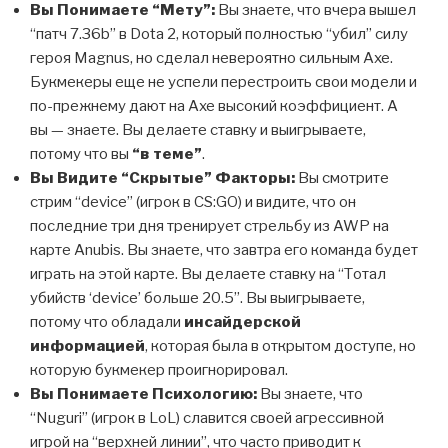
Вы Понимаете “Мету”:
Вы знаете, что вчера вышел
“патч 7.36b” в Dota 2, который полностью “убил” силу
героя Magnus, но сделал невероятно сильным Axe.
Букмекеры еще не успели перестроить свои модели и
по-прежнему дают на Axe высокий коэффициент. А
вы — знаете. Вы делаете ставку и выигрываете,
потому что вы
“в теме”
.
Вы Видите “Скрытые” Факторы:
Вы смотрите
стрим “device” (игрок в CS:GO) и видите, что он
последние три дня тренирует стрельбу из AWP на
карте Anubis. Вы знаете, что завтра его команда будет
играть на этой карте. Вы делаете ставку на “Тотал
убийств ‘device’ больше 20.5”. Вы выигрываете,
потому что обладали
инсайдерской
информацией
, которая была в открытом доступе, но
которую букмекер проигнорировал.
Вы Понимаете Психологию:
Вы знаете, что
“Nuguri” (игрок в LoL) славится своей агрессивной
игрой на “верхней линии”, что часто приводит к