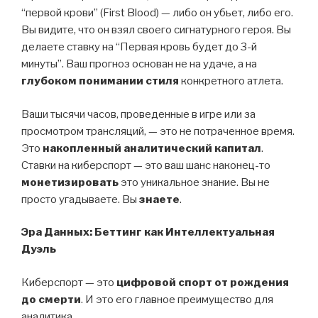
“первой крови” (First Blood) — либо он убьет, либо его.
Вы видите, что он взял своего сигнатурного героя. Вы
делаете ставку на “Первая кровь будет до 3-й
минуты”. Ваш прогноз основан не на удаче, а на
глубоком понимании стиля
конкретного атлета.
Ваши тысячи часов, проведенные в игре или за
просмотром трансляций, — это не потраченное время.
Это
накопленный аналитический капитал
.
Ставки на киберспорт — это ваш шанс наконец-то
монетизировать
это уникальное знание. Вы не
просто угадываете. Вы
знаете
.
Эра Данных: Беттинг как Интеллектуальная
Дуэль
Киберспорт — это
цифровой спорт от рождения
до смерти
. И это его главное преимущество для
аналитика.