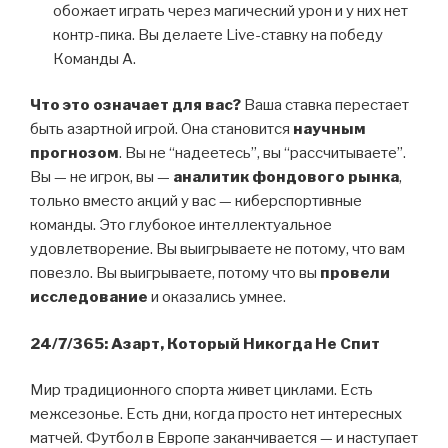
обожает играть через магический урон и у них нет
контр-пика. Вы делаете Live-ставку на победу
Команды А.
Что это означает для вас?
Ваша ставка перестает
быть азартной игрой. Она становится
научным
прогнозом
. Вы не “надеетесь”, вы “рассчитываете”.
Вы — не игрок, вы —
аналитик фондового рынка
,
только вместо акций у вас — киберспортивные
команды. Это глубокое интеллектуальное
удовлетворение. Вы выигрываете не потому, что вам
повезло. Вы выигрываете, потому что вы
провели
исследование
и оказались умнее.
24/7/365: Азарт, Который Никогда Не Спит
Мир традиционного спорта живет циклами. Есть
межсезонье. Есть дни, когда просто нет интересных
матчей. Футбол в Европе заканчивается — и наступает