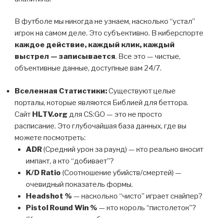
В футболе мы никогда не узнаем, насколько “устал”
игрок на самом деле. Это субъективно. В киберспорте
каждое действие, каждый клик, каждый
выстрел — записывается
. Все это — чистые,
объективные данные, доступные вам 24/7.
Вселенная Статистики:
Существуют целые
порталы, которые являются Библией для беттора.
Сайт
HLTV.org
для CS:GO — это не просто
расписание. Это глубочайшая база данных, где вы
можете посмотреть:
ADR
(Средний урон за раунд) — кто реально вносит
импакт, а кто “добивает”?
K/D Ratio
(Соотношение убийств/смертей) —
очевидный показатель формы.
Headshot %
— насколько “чисто” играет снайпер?
Pistol Round Win %
— кто король “пистолеток”?