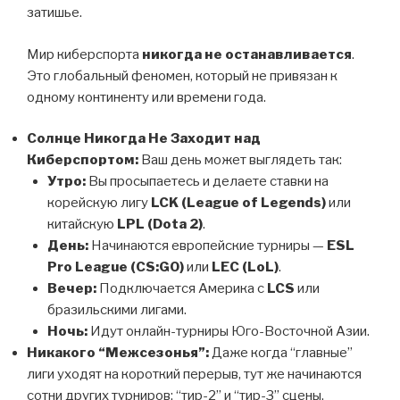
затишье.
Мир киберспорта
никогда не останавливается
.
Это глобальный феномен, который не привязан к
одному континенту или времени года.
Солнце Никогда Не Заходит над
Киберспортом:
Ваш день может выглядеть так:
Утро:
Вы просыпаетесь и делаете ставки на
корейскую лигу
LCK (League of Legends)
или
китайскую
LPL (Dota 2)
.
День:
Начинаются европейские турниры —
ESL
Pro League (CS:GO)
или
LEC (LoL)
.
Вечер:
Подключается Америка с
LCS
или
бразильскими лигами.
Ночь:
Идут онлайн-турниры Юго-Восточной Азии.
Никакого “Межсезонья”:
Даже когда “главные”
лиги уходят на короткий перерыв, тут же начинаются
сотни других турниров: “тир-2” и “тир-3” сцены,