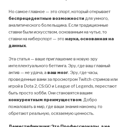
Но самое главное — это спорт, который открывает
беспрецедентные возможности
для умного,
аналитического болельщика. Если традиционные
ставки были искусством, основанным на чутье, то
ставки на киберспорт — это
наука, основанная на
данных
.
Эта статья — ваше приглашение в новую эру
интеллектуального беттинга. Эру, где ваш главный
актив — не удача, а
ваш мозг
. Эру, где часы,
проведенные вами за просмотром Twitch-стримов или
игрой в Dota 2, CS:GO и League of Legends, перестают
быть просто хобби. Они становятся вашим
конкурентным преимуществом
. Добро
пожаловать в мир, где ваши знания наконец-то
обретают реальную, осязаемую ценность.
Демистификация: Это Профессионалы, а не