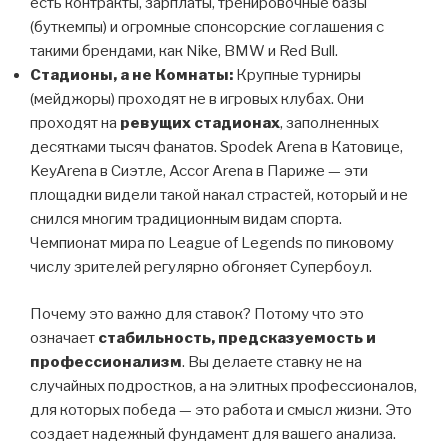
есть контракты, зарплаты, тренировочные базы
(буткемпы) и огромные спонсорские соглашения с
такими брендами, как Nike, BMW и Red Bull.
Стадионы, а не Комнаты:
Крупные турниры
(мейджоры) проходят не в игровых клубах. Они
проходят на
ревущих стадионах
, заполненных
десятками тысяч фанатов. Spodek Arena в Катовице,
KeyArena в Сиэтле, Accor Arena в Париже — эти
площадки видели такой накал страстей, который и не
снился многим традиционным видам спорта.
Чемпионат мира по League of Legends по пиковому
числу зрителей регулярно обгоняет Супербоул.
Почему это важно для ставок? Потому что это
означает
стабильность, предсказуемость и
профессионализм
. Вы делаете ставку не на
случайных подростков, а на элитных профессионалов,
для которых победа — это работа и смысл жизни. Это
создает надежный фундамент для вашего анализа.