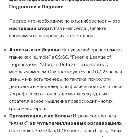
Подростки в Подвале
Первое, что необходимо понять: киберспорт — это
настоящий спорт
. Раз и навсегда. Давайте
избавимся от устаревших стереотипов.
Атлеты, а не Игроки:
Ведущие киберспортсмены
(такие как “s1mple” в CS:GO, “Faker” в League of
Legends или “Yatoro” в Dota 2) — это атлеты с
мировым именем. Они тренируются по 10-12 часов в
день, у них есть тренеры по тактике, психологи,
диетологи и менеджеры по физической подготовке.
Их рефлексы отточены до миллисекунд, а их
стратегическое мышление превосходит многих
гроссмейстеров.
Организации, а не Кланы:
Игроки состоят не в
“кланах”, а в
мультимиллионных организациях
(Team Spirit, FaZe Clan, G2 Esports, Team Liquid). У них