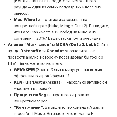
(Кстати, ставка на победителя пистолетного
раунда — один из самых популярных и веселых
рынков).
Map Winrate
— статистика команды на
конкретной карте (Nuke, Mirage, Dust 2). Вы видите,
что FaZe Clan имеет 80% побед на Nuke, а их
соперник — 20%? Ваша ставка почти очевидна.
Анализ “Матч-апов” в MOBA (Dota 2, LoL):
Сайты
вроде
Dotabuff
или
Opendota
позволяют вам
провести анализ, которому позавидовал бы тренер
НБА. Вы можете посмотреть:
GPM/XPM
(Золото/Опыт в минуту) — насколько
эффективно игрок “фармит”?
KDA
(Kills/Deaths/Assists) — насколько активно он
участвует в драках?
Процент побед
конкретного игрока на
конкретном герое.
“Контр-пики”:
Вы видите, что команда А взяла
героя Anti-Mage. Вы знаете, что команда Б