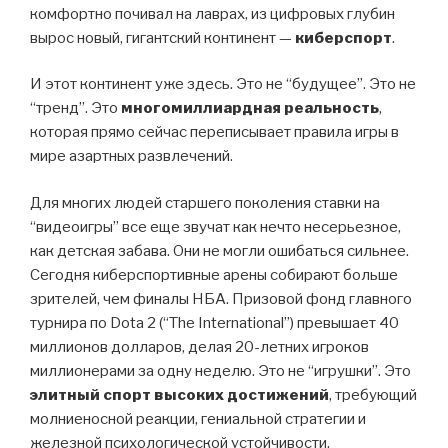
комфортно почивал на лаврах, из цифровых глубин
вырос новый, гигантский континент —
киберспорт
.
И этот континент уже здесь. Это не “будущее”. Это не
“тренд”. Это
многомиллиардная реальность
,
которая прямо сейчас переписывает правила игры в
мире азартных развлечений.
Для многих людей старшего поколения ставки на
“видеоигры” все еще звучат как нечто несерьезное,
как детская забава. Они не могли ошибаться сильнее.
Сегодня киберспортивные арены собирают больше
зрителей, чем финалы НБА. Призовой фонд главного
турнира по Dota 2 (“The International”) превышает 40
миллионов долларов, делая 20-летних игроков
миллионерами за одну неделю. Это не “игрушки”. Это
элитный спорт высоких достижений
, требующий
молниеносной реакции, гениальной стратегии и
железной психологической устойчивости.